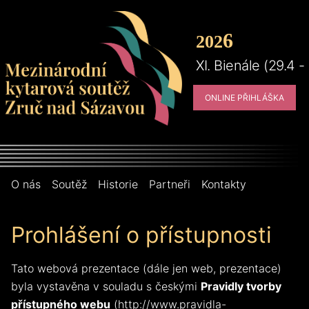
6
2
02
XI. Bienále (29.4 -
ONLINE PŘIHLÁŠKA
O nás
Soutěž
Historie
Partneři
Kontakty
Prohlášení o přístupnosti
Tato webová prezentace (dále jen web, prezentace)
byla vystavěna v souladu s českými
Pravidly tvorby
přístupného webu
(http://www.pravidla-