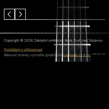
předchozí
další
Copyright © 2026 Základní umělecká škola Zruč nad Sázavou
Prohlášení o přístupnosti
Webové stránky vytvořila společnost
just4web.cz s.r.o.
(J4W-RS v7.0)