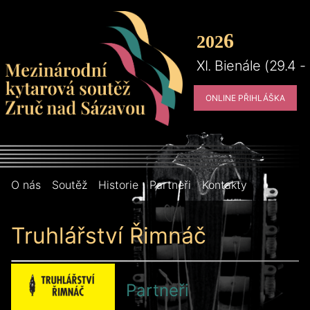
6
2
02
XI. Bienále (29.4 -
ONLINE PŘIHLÁŠKA
O nás
Soutěž
Historie
Partneři
Kontakty
Truhlářství Řimnáč
Partneři