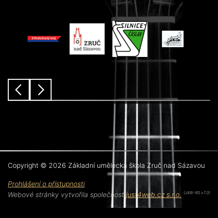
předchozí
další
Copyright © 2026 Základní umělecká škola Zruč nad Sázavou
Prohlášení o přístupnosti
Webové stránky vytvořila společnost
just4web.cz s.r.o.
(J4W-RS v7.0)