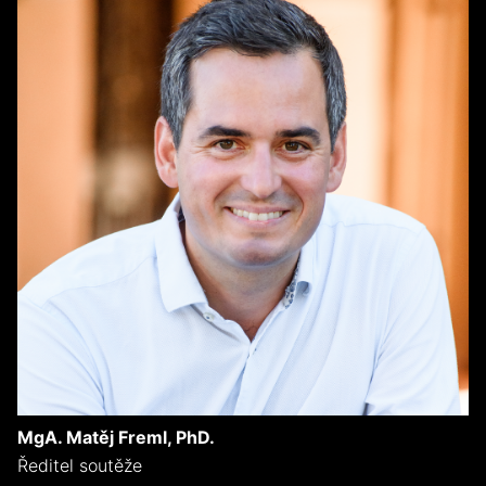
MgA. Matěj Freml, PhD.
Ředitel soutěže