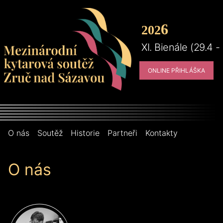
6
2
02
XI. Bienále (29.4 -
ONLINE PŘIHLÁŠKA
O nás
Soutěž
Historie
Partneři
Kontakty
O nás