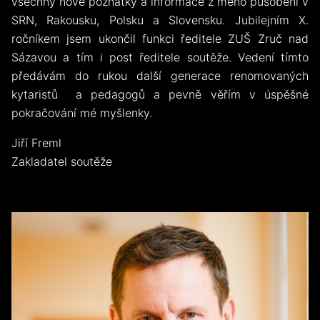
všechny nové poznatky a informace z mého působení v
SRN, Rakousku, Polsku a Slovensku. Jubilejním X.
ročníkem jsem ukončil funkci ředitele ZUŠ Zruč nad
Sázavou a tím i post ředitele soutěže. Vedení tímto
předávám do rukou další generace renomovaných
kytaristů a pedagogů a pevně věřím v úspěšné
pokračování mé myšlenky.
Jiří Freml
Zakladatel soutěže