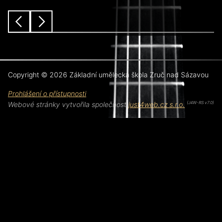
předchozí
další
Copyright © 2026 Základní umělecká škola Zruč nad Sázavou
Prohlášení o přístupnosti
Webové stránky vytvořila společnost
just4web.cz s.r.o.
(J4W-RS v7.0)