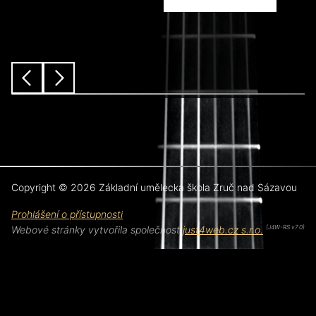
předchozí
další
Copyright © 2026 Základní umělecká škola Zruč nad Sázavou
Prohlášení o přístupnosti
Webové stránky vytvořila společnost
just4web.cz s.r.o.
(J4W-RS v7.0)