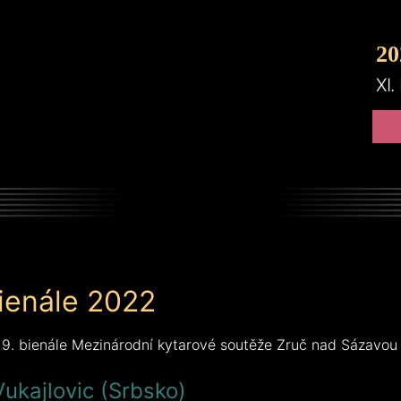
2
0
XI.
bienále 2022
 9. bienále Mezinárodní kytarové soutěže Zruč nad Sázavo
ukajlovic (Srbsko)