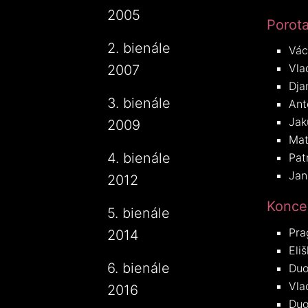
2005
Porota
2. bienále
Vác
Vla
2007
Dja
3. bienále
Ant
Jak
2009
Mat
4. bienále
Pat
Jan
2012
Konce
5. bienále
Pra
2014
Eli
6. bienále
Duo
Vla
2016
Duo