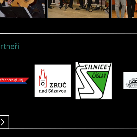
rtneři
ředchozí
další