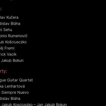
:
lav Kučera
dislav Bláha
ni Sehu
onio Rumenovič
ub Košciusczko
ěj Freml
rick Vacík
 Jakub Bokun
rty:
gue Guitar Quartet
ška Lenhartová
 Siempre Nuevo
dislav Bláha
 Jakub Kosciuszko – Jan Jakub Bokun